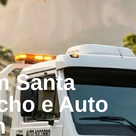
m Santa
cho e Auto
h