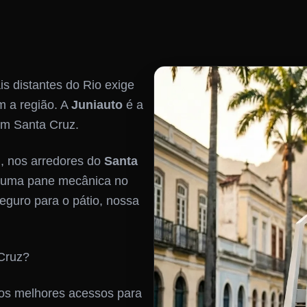
s distantes do Rio exige
 a região. A
Juniauto
é a
 em Santa Cruz.
l
, nos arredores do
Santa
a uma pane mecânica no
eguro para o pátio, nossa
 Cruz?
os melhores acessos para