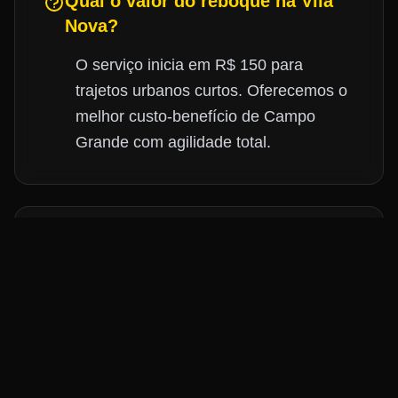
Qual o valor do reboque na Vila
Nova?
O serviço inicia em R$ 150 para
trajetos urbanos curtos. Oferecemos o
melhor custo-benefício de Campo
Grande com agilidade total.
Quanto tempo demora o guincho
para a Vila Nova?
Nossa equipe chega à Vila Nova ou
proximidades em cerca de 20 minutos
após o chamado.