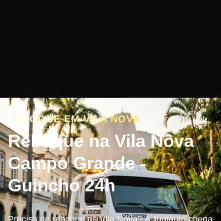
REBOQUE EM VILA NOVA
Reboque na Vila Nova
Campo Grande -
Guincho 24h
Precisa de reboque na Vila Nova? A Juniauto chega